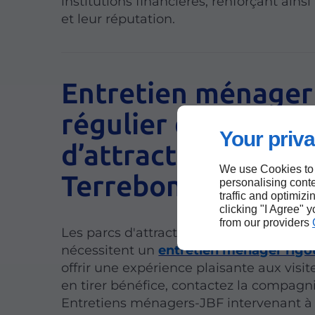
institutions financières, renforçant ains
et leur réputation.
Entretien ménager
régulier des parcs
Your priva
d’attractions à
We use Cookies to
Terrebonne
personalising conte
traffic and optimizi
clicking "I Agree" 
from our providers
Les parcs d'attractions et les zones de lo
nécessitent un
entretien ménager rigo
offrir une expérience plaisante aux visit
en tirer bénéfice, contactez la compagn
Entretiens ménagers-JBF intervenant à