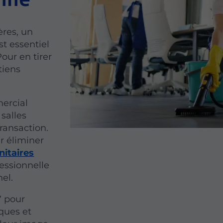
ères, un
st essentiel
Pour en tirer
tiens
.
ercial
salles
ransaction.
r éliminer
nitaires
essionnelle
nel.
7 pour
nques et