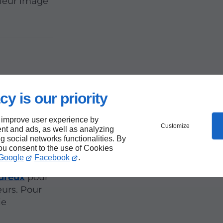
i leur image
cy is our priority
 improve user experience by
Customize
nt and ads, as well as analyzing
ng social networks functionalities. By
you consent to the use of Cookies
Google
Facebook
.
isirs
ureux
pour
eurs. Pour
ie