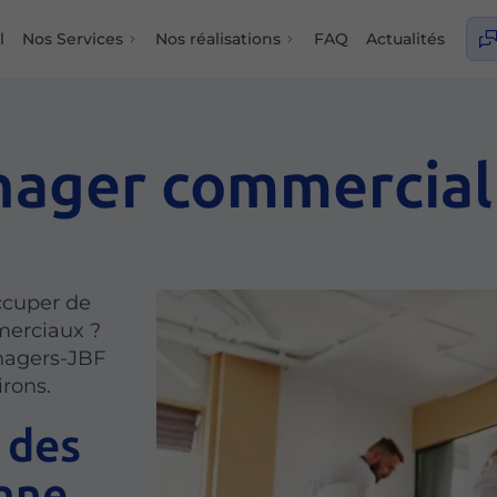
l
Nos Services
Nos réalisations
FAQ
Actualités
nager commercial
ccuper de
merciaux ?
nagers-JBF
irons.
 des
nne