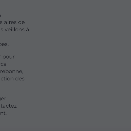
s
s aires de
s veillons à
t
pes.
7 pour
rcs
errebonne,
faction des
ger
ntactez
nt.