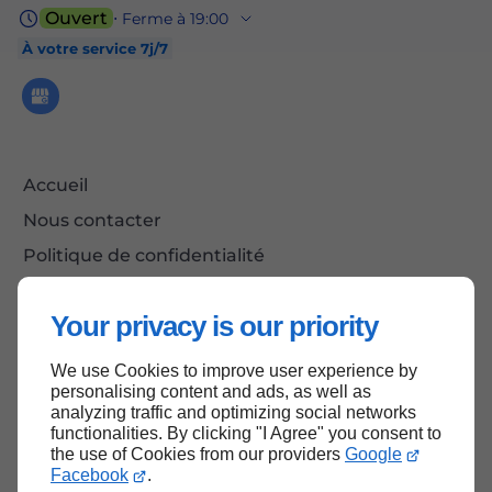
Ouvert
⋅ Ferme à 19:00
À votre service 7j/7
Accueil
Nous contacter
Politique de confidentialité
Plan du site
Your privacy is our priority
We use Cookies to improve user experience by
Haut de page
personalising content and ads, as well as
analyzing traffic and optimizing social networks
functionalities. By clicking "I Agree" you consent to
the use of Cookies from our providers
Google
Facebook
.